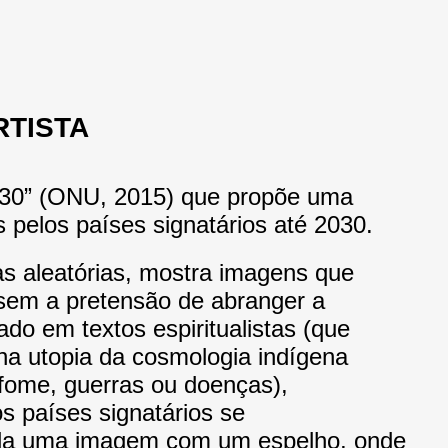
RTISTA
 2030” (ONU, 2015) que propõe uma
 pelos países signatários até 2030.
as aleatórias, mostra
imagens que
 sem a pretensão de abranger a
do em textos espiritualistas (que
a utopia da cosmologia indígena
fome, guerras ou doenças),
s países signatários se
nda uma imagem com um espelho, onde