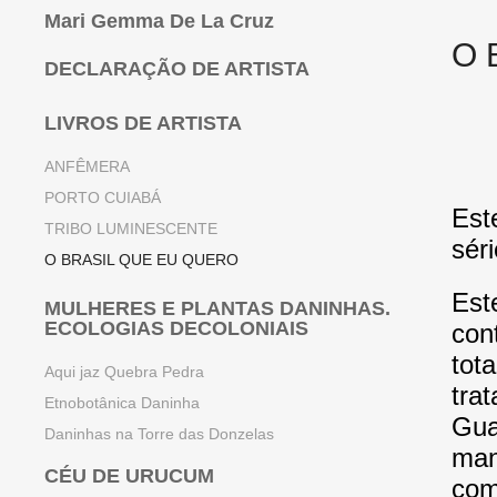
Mari Gemma De La Cruz
O 
DECLARAÇÃO DE ARTISTA
LIVROS DE ARTISTA
ANFÊMERA
PORTO CUIABÁ
Est
TRIBO LUMINESCENTE
sér
O BRASIL QUE EU QUERO
Est
MULHERES E PLANTAS DANINHAS.
ECOLOGIAS DECOLONIAIS
con
tot
Aqui jaz Quebra Pedra
tra
Etnobotânica Daninha
Gua
Daninhas na Torre das Donzelas
man
CÉU DE URUCUM
com