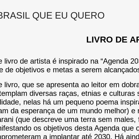
BRASIL QUE EU QUERO
LIVRO DE A
e livro de artista é inspirado na “Agenda
ie de objetivos e metas a serem alcançados
e livro, que se apresenta ao leitor em dobr
templam diversas raças, etnias e culturas
alidade, nelas há um pequeno poema inspira
tam da esperança de um mundo melhor) e n
rani (que descreve uma terra sem males, 
ifestando os objetivos desta Agenda que o
prometeram a implantar até 2030. Há ai