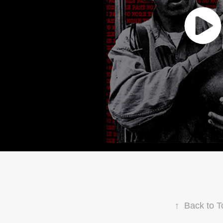
↑
Back to T