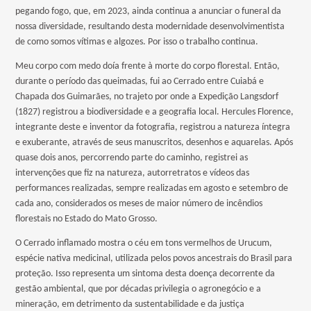
pegando fogo, que, em 2023, ainda continua a anunciar o funeral da
nossa diversidade, resultando desta modernidade desenvolvimentista
de como somos vítimas e algozes. Por isso o trabalho continua.
Meu corpo com medo doía frente à morte do corpo florestal. Então,
durante o período das queimadas, fui ao Cerrado entre Cuiabá e
Chapada dos Guimarães, no trajeto por onde a Expedição Langsdorf
(1827) registrou a biodiversidade e a geografia local. Hercules Florence,
integrante deste e inventor da fotografia, registrou a natureza íntegra
e exuberante, através de seus manuscritos, desenhos e aquarelas. Após
quase dois anos, percorrendo parte do caminho, registrei as
intervenções que fiz na natureza, autorretratos e vídeos das
performances realizadas, sempre realizadas em agosto e setembro de
cada ano, considerados os meses de maior número de incêndios
florestais no Estado do Mato Grosso.
O Cerrado inflamado mostra o céu em tons vermelhos de Urucum,
espécie nativa medicinal, utilizada pelos povos ancestrais do Brasil para
proteção. Isso representa um sintoma desta doença decorrente da
gestão ambiental, que por décadas privilegia o agronegócio e a
mineração, em detrimento da sustentabilidade e da justiça