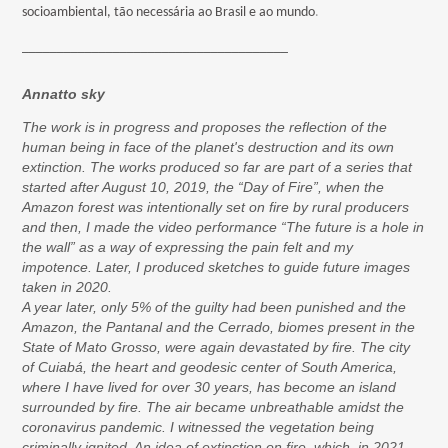
socioambiental, tão necessária ao Brasil e
ao
mundo
.
______________________________________
Annatto
sky
The work is in progress and proposes the reflection of the
human being in face of the planet's destruction and its own
extinction. The works produced so far are part of a series that
started after August 10, 2019, the “Day of Fire”, when the
Amazon forest was intentionally set on fire by rural producers
and then, I made the video performance “The future is a hole in
the wall” as a way of expressing the pain felt and my
impotence. Later, I produced sketches to guide future images
taken in 2020.
A year later, only 5% of the guilty had been punished and the
Amazon, the Pantanal and the Cerrado, biomes present in the
State of Mato Grosso, were again devastated by fire. The city
of Cuiabá, the heart and geodesic center of South America,
where I have lived for over 30 years, has become an island
surrounded by fire. The air became unbreathable amidst the
coronavirus pandemic. I witnessed the vegetation being
criminally ignited. An idea of ​​extinction on fire, which, in 2021,