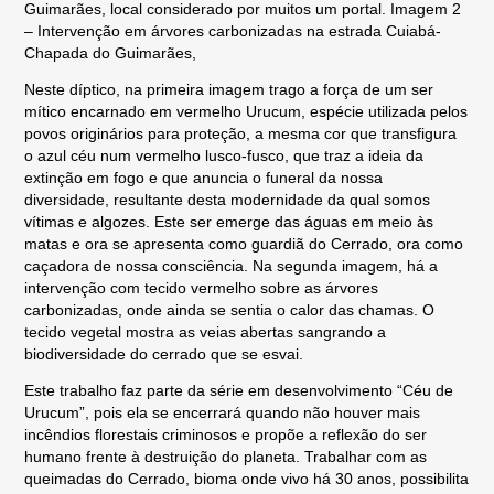
Guimarães, local considerado por muitos um portal. Imagem 2
– Intervenção em árvores carbonizadas na estrada Cuiabá-
Chapada do Guimarães,
Neste díptico, na primeira imagem trago a força de um ser
mítico encarnado em vermelho Urucum, espécie utilizada pelos
povos originários para proteção, a mesma cor que transfigura
o azul céu num vermelho lusco-fusco, que traz a ideia da
extinção em fogo e que anuncia o funeral da nossa
diversidade, resultante desta modernidade da qual somos
vítimas e algozes. Este ser emerge das águas em meio às
matas e ora se apresenta como guardiã do Cerrado, ora como
caçadora de nossa consciência. Na segunda imagem, há a
intervenção com tecido vermelho sobre as árvores
carbonizadas, onde ainda se sentia o calor das chamas. O
tecido vegetal mostra as veias abertas sangrando a
biodiversidade do cerrado que se esvai.
Este trabalho faz parte da série em desenvolvimento “Céu de
Urucum”, pois ela se encerrará quando não houver mais
incêndios florestais criminosos e propõe a reflexão do ser
humano frente à destruição do planeta. Trabalhar com as
queimadas do Cerrado, bioma onde vivo há 30 anos, possibilita